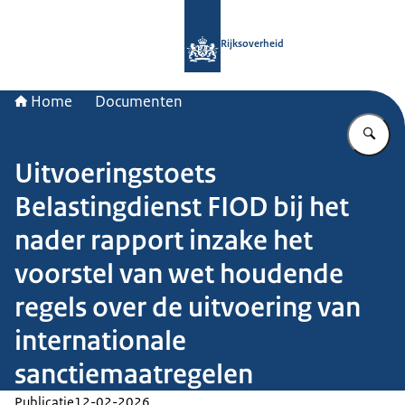
Naar de homepage van Rijksoverheid
Rijksoverheid
Home
Documenten
Vu
Uitvoeringstoets
Belastingdienst FIOD bij het
nader rapport inzake het
voorstel van wet houdende
regels over de uitvoering van
internationale
sanctiemaatregelen
Publicatie
12-02-2026