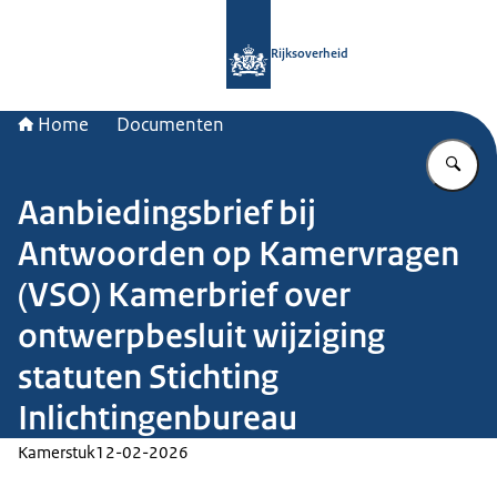
Naar de homepage van Rijksoverheid
Rijksoverheid
Home
Documenten
Vu
Aanbiedingsbrief bij
Antwoorden op Kamervragen
(VSO) Kamerbrief over
ontwerpbesluit wijziging
statuten Stichting
Inlichtingenbureau
Kamerstuk
12-02-2026