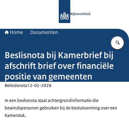
Naar de homepage van Rijksoverheid
Rijksoverheid
Home
Documenten
Vu
Beslisnota bij Kamerbrief bij
afschrift brief over financiële
positie van gemeenten
Beleidsnota
12-02-2026
In een beslisnota staat achtergrondinformatie die
bewindspersonen gebruiken bij de besluitvorming over een
Kamerstuk.