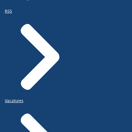
RSS
Vacatures