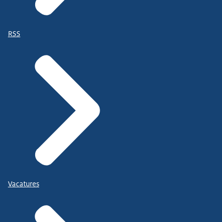
RSS
Vacatures