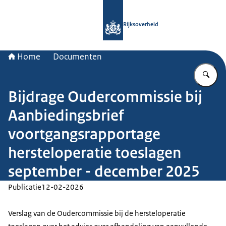
Naar de homepage van Rijksoverheid
Rijksoverheid
Home
Documenten
Vu
Bijdrage Oudercommissie bij
Aanbiedingsbrief
voortgangsrapportage
hersteloperatie toeslagen
september - december 2025
Publicatie
12-02-2026
Verslag van de Oudercommissie bij de hersteloperatie