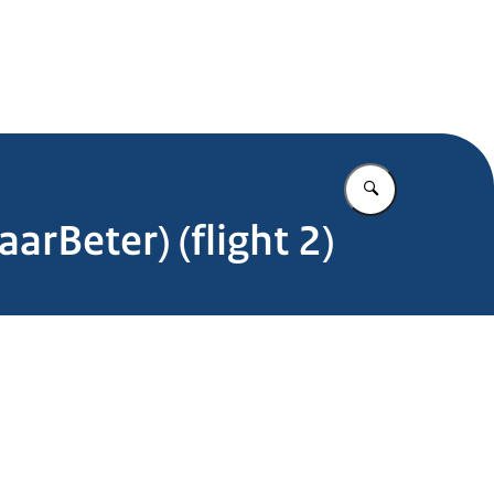
.nl
Vul in wat u z
rBeter) (flight 2)