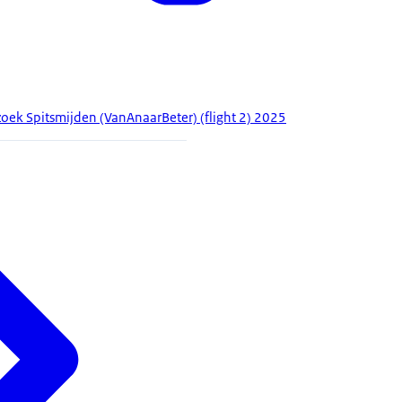
ek Spitsmijden (VanAnaarBeter) (flight 2) 2025