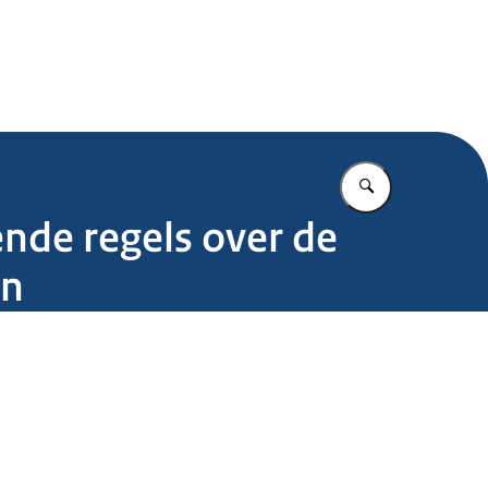
.nl
Vul in wat u z
nde regels over de
en