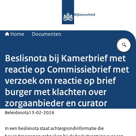
Naar de homepage van Rijksoverheid
Rijksoverheid
Home
Documenten
Vu
Beslisnota bij Kamerbrief met
reactie op Commissiebrief met
verzoek om reactie op brief
burger met klachten over
zorgaanbieder en curator
Beleidsnota
13-02-2026
In een beslisnota staat achtergrondinformatie die