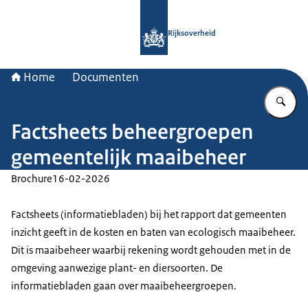
Naar de homepage van Rijksoverheid
Rijksoverheid
Home
Documenten
Vu
Factsheets beheergroepen
gemeentelijk maaibeheer
Brochure
16-02-2026
Factsheets (informatiebladen) bij het rapport dat gemeenten
inzicht geeft in de kosten en baten van ecologisch maaibeheer.
Dit is maaibeheer waarbij rekening wordt gehouden met in de
omgeving aanwezige plant- en diersoorten. De
informatiebladen gaan over maaibeheergroepen.