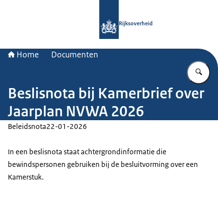
Naar de homepage van Rijksoverheid
Rijksoverheid
Home
Documenten
Vu
Beslisnota bij Kamerbrief over
Jaarplan NVWA 2026
Beleidsnota
22-01-2026
In een beslisnota staat achtergrondinformatie die
bewindspersonen gebruiken bij de besluitvorming over een
Kamerstuk.