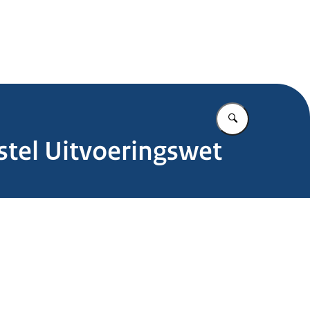
.nl
Vul in wat u z
stel Uitvoeringswet