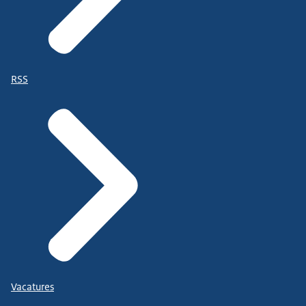
RSS
Vacatures