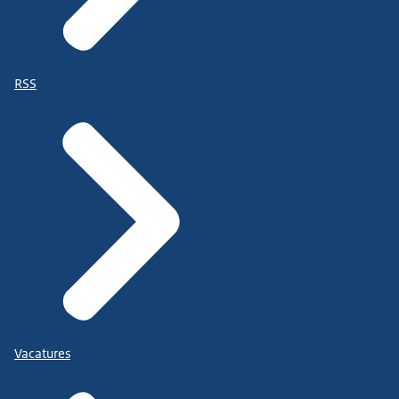
RSS
Vacatures