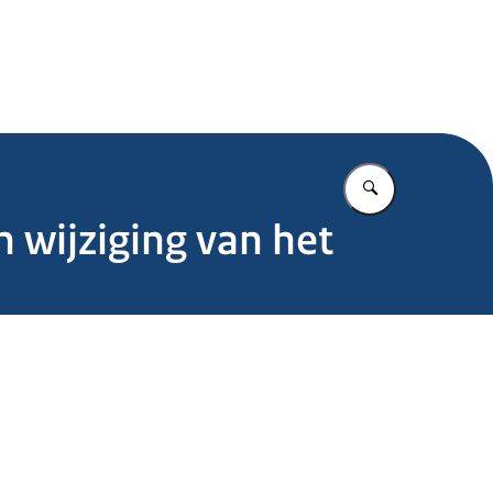
.nl
Vul in wat u z
wijziging van het