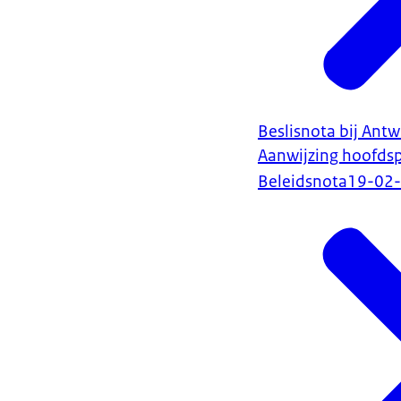
Beslisnota bij Ant
Aanwijzing hoofd
Beleidsnota
19-02