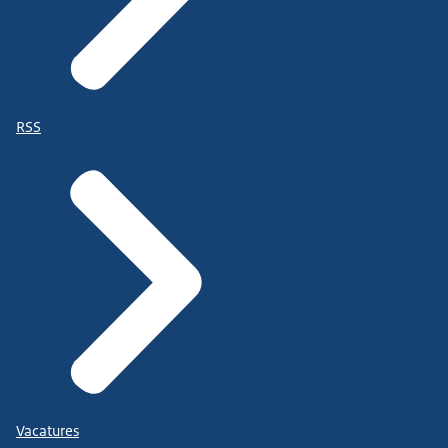
RSS
Vacatures