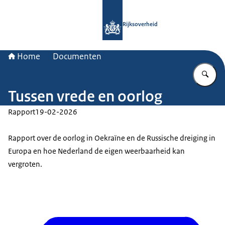
Naar de homepage van Rijksoverheid
Rijksoverheid
Home
Documenten
Vu
Tussen vrede en oorlog
Rapport
19-02-2026
Rapport over de oorlog in Oekraïne en de Russische dreiging in
Europa en hoe Nederland de eigen weerbaarheid kan
vergroten.