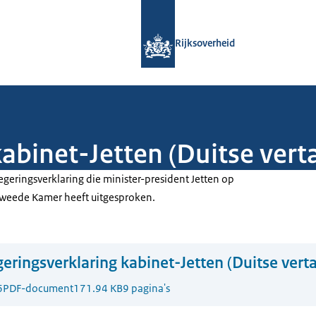
Naar de homepage van Rijksoverheid
Rijksoverheid
abinet-Jetten (Duitse verta
regeringsverklaring die minister-president Jetten op
Tweede Kamer heeft uitgesproken.
eringsverklaring kabinet-Jetten (Duitse verta
6
PDF-document
171.94 KB
9 pagina's