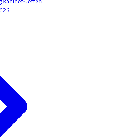
g kabinet-Jetten
026