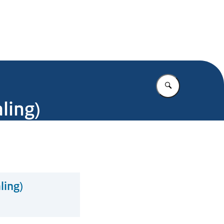
.nl
Vul in wat u z
ling)
ling)