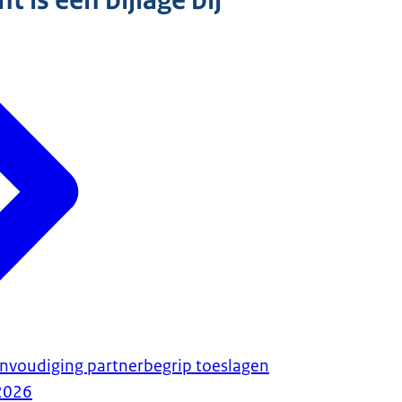
 is een bijlage bij
nvoudiging partnerbegrip toeslagen
2026