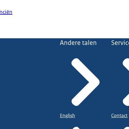
anciën
Andere talen
Servic
English
Contact