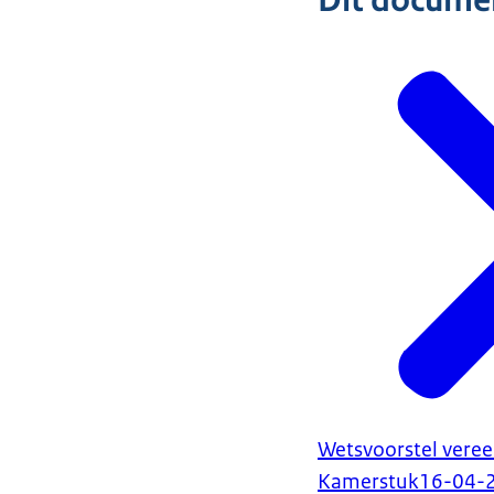
Dit document
Wetsvoorstel veree
Kamerstuk
16-04-