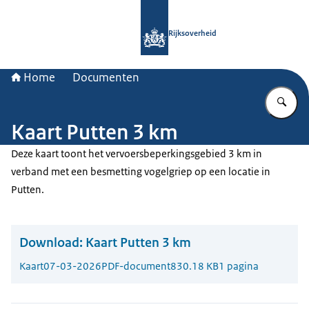
Naar de homepage van Rijksoverheid
Rijksoverheid
Home
Documenten
Vu
Kaart Putten 3 km
Deze kaart toont het vervoersbeperkingsgebied 3 km in
verband met een besmetting vogelgriep op een locatie in
Putten.
Download:
Kaart Putten 3 km
Kaart
07-03-2026
PDF-document
830.18 KB
1 pagina