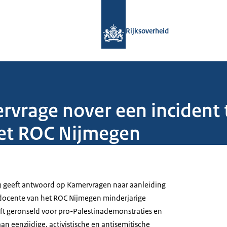
Naar de homepage van Rijksoverheid
Rijksoverheid
rage nover een incident t
het ROC Nijmegen
W) geeft antwoord op Kamervragen naar aanleiding
 docente van het ROC Nijmegen minderjarige
eft geronseld voor pro-Palestinademonstraties en
an eenzijdige, activistische en antisemitische