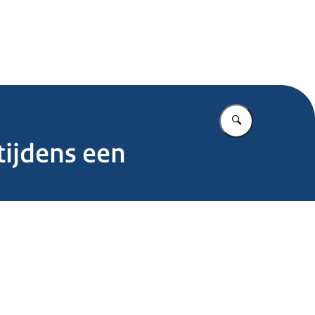
.nl
Vul in wat u z
ijdens een