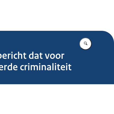
.nl
Vul in wat u z
ericht dat voor
rde criminaliteit