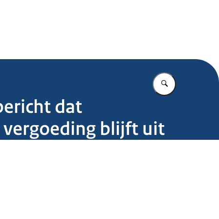
.nl
Vul in wat u z
ericht dat
vergoeding blijft uit