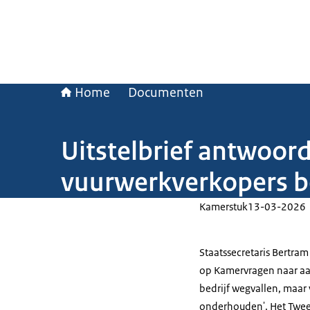
Home
Documenten
Uitstelbrief antwoor
vuurwerkverkopers bed
Kamerstuk
13-03-2026
Staatssecretaris Bertra
op Kamervragen naar aan
bedrijf wegvallen, maar v
onderhouden'. Het Tweed