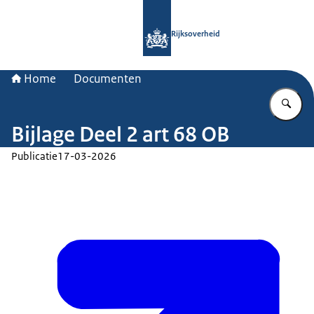
Naar de homepage van Rijksoverheid
Rijksoverheid
Home
Documenten
Vu
Bijlage Deel 2 art 68 OB
Publicatie
17-03-2026