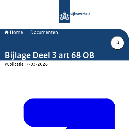
Naar de homepage van Rijksoverheid
Rijksoverheid
Home
Documenten
Vu
Bijlage Deel 3 art 68 OB
Publicatie
17-03-2026