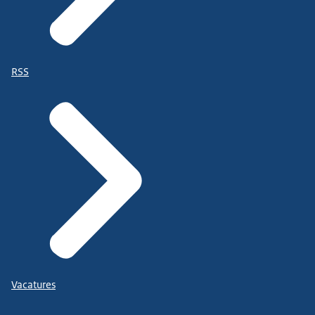
RSS
Vacatures