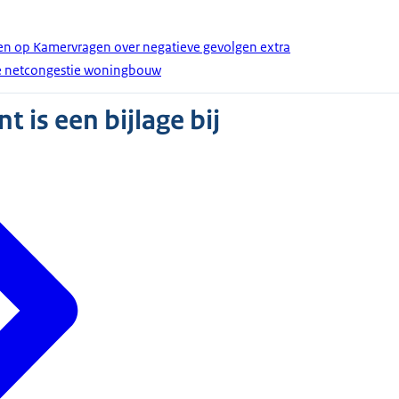
en op Kamervragen over negatieve gevolgen extra
ake netcongestie woningbouw
 is een bijlage bij