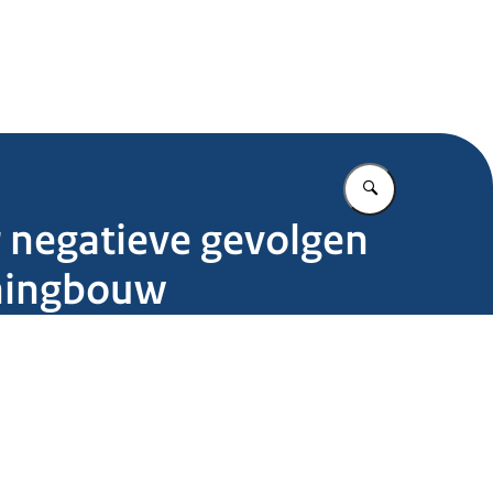
.nl
Vul in wat u z
 negatieve gevolgen
oningbouw