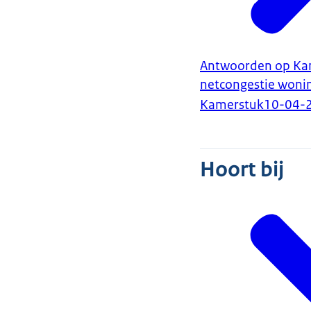
Antwoorden op Kame
netcongestie won
Kamerstuk
10-04-
Hoort bij