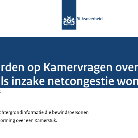
Naar de homepage van Rijksoverheid
Rijksoverheid
orden op Kamervragen over
gels inzake netcongestie w
6
 achtergrondinformatie die bewindspersonen
tvorming over een Kamerstuk.