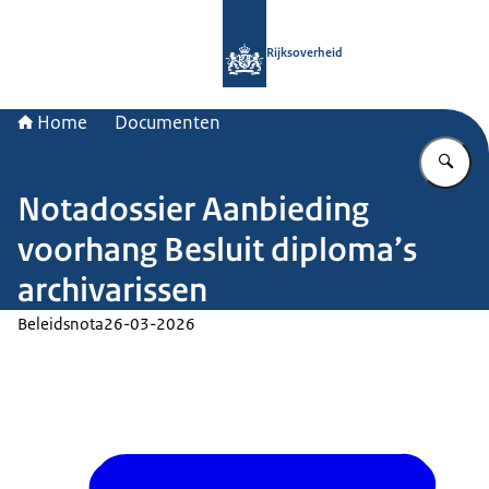
Naar de homepage van Rijksoverheid
Rijksoverheid
Home
Documenten
Vu
Notadossier Aanbieding
voorhang Besluit diploma’s
archivarissen
Beleidsnota
26-03-2026