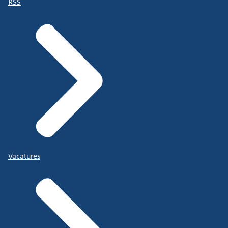
RSS
Vacatures