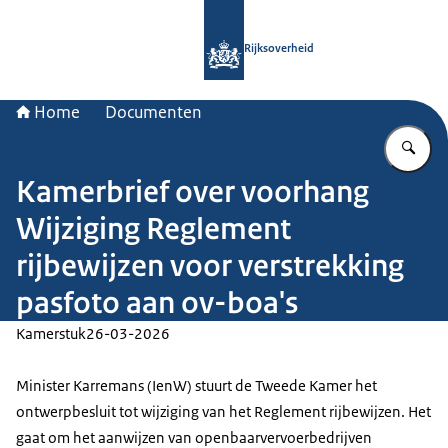
Naar de homepage van Rijksoverheid
Rijksoverheid
Home
Documenten
Vu
Kamerbrief over voorhang
Wijziging Reglement
rijbewijzen voor verstrekking
pasfoto aan ov-boa's
Kamerstuk
26-03-2026
Minister Karremans (IenW) stuurt de Tweede Kamer het
ontwerpbesluit tot wijziging van het Reglement rijbewijzen. Het
gaat om het aanwijzen van openbaarvervoerbedrijven