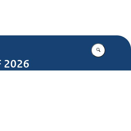
.nl
Vul in wat u z
F 2026