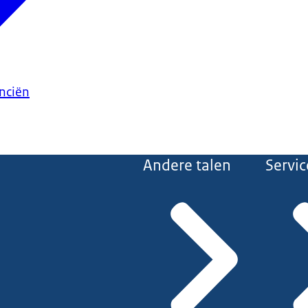
anciën
Andere talen
Servic