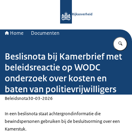
Naar de homepage van Rijksoverheid
Rijksoverheid
Home
Documenten
Vu
Beslisnota bij Kamerbrief met
beleidsreactie op WODC
onderzoek over kosten en
baten van politievrijwilligers
Beleidsnota
30-03-2026
In een beslisnota staat achtergrondinformatie die
bewindspersonen gebruiken bij de besluitvorming over een
Kamerstuk.