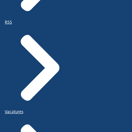
RSS
Vacatures