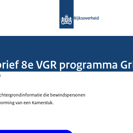
Naar de homepage van Rijksoverheid
Rijksoverheid
rbrief 8e VGR programma G
6
 achtergrondinformatie die bewindspersonen
tvorming van een Kamerstuk.