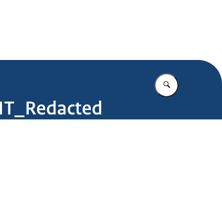
.nl
Vul in wat u z
rIT_Redacted