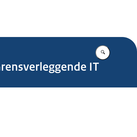
.nl
Vul in wat u z
Grensverleggende IT