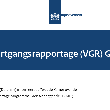
Naar de homepage van Rijksoverheid
Rijksoverheid
ortgangsrapportage (VGR) 
k (Defensie) informeert de Tweede Kamer over de
ortage programma Grensverleggende IT (GrIT).