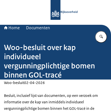
Naar de homepage van Rijksoverheid
Rijksoverheid
Home
Documenten
Vu
Woo-besluit over kap
individueel
vergunningplichtige bomen
binnen GOL-tracé
Woo-besluit
02-04-2026
Besluit, inclusief lijst van documenten, op een verzoek om
informatie over de kap van inmiddels individueel
vergunningplichtige bomen binnen het GOL-tracé in de