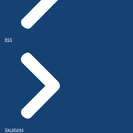
RSS
Vacatures