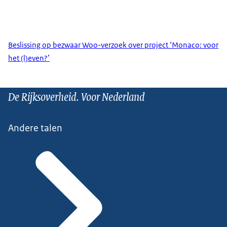
Beslissing op bezwaar Woo-verzoek over project ‘Monaco: voor
het (l)even?’
De Rijksoverheid. Voor Nederland
Andere talen