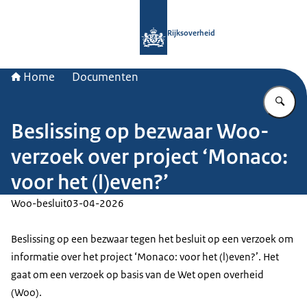
Naar de homepage van Rijksoverheid
Rijksoverheid
Home
Documenten
Vu
Beslissing op bezwaar Woo-
verzoek over project ‘Monaco:
voor het (l)even?’
Woo-besluit
03-04-2026
Beslissing op een bezwaar tegen het besluit op een verzoek om
informatie over het project ‘Monaco: voor het (l)even?’. Het
gaat om een verzoek op basis van de Wet open overheid
(Woo).