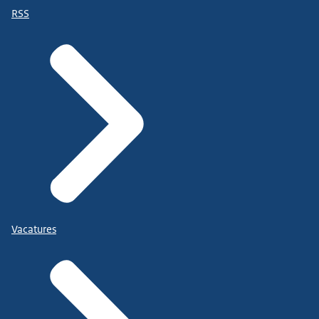
RSS
Vacatures