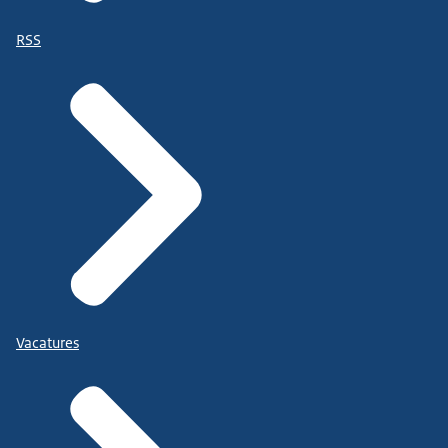
RSS
Vacatures