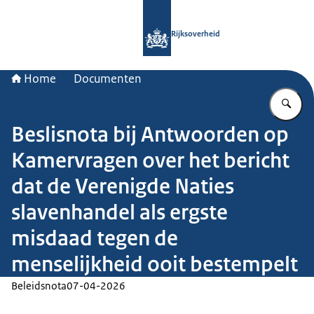
Naar de homepage van Rijksoverheid
Rijksoverheid
Home
Documenten
Vu
Beslisnota bij Antwoorden op
Kamervragen over het bericht
dat de Verenigde Naties
slavenhandel als ergste
misdaad tegen de
menselijkheid ooit bestempelt
Beleidsnota
07-04-2026