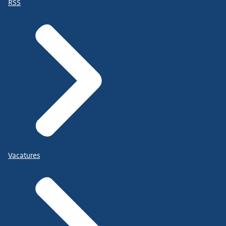
RSS
Vacatures