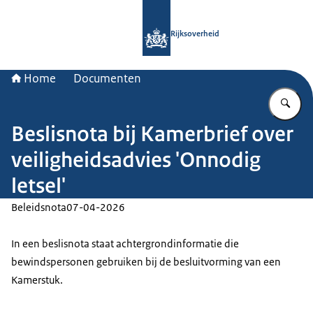
Naar de homepage van Rijksoverheid
Rijksoverheid
Home
Documenten
Vu
Beslisnota bij Kamerbrief over
veiligheidsadvies 'Onnodig
letsel'
Beleidsnota
07-04-2026
In een beslisnota staat achtergrondinformatie die
bewindspersonen gebruiken bij de besluitvorming van een
Kamerstuk.