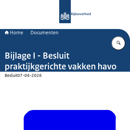
Naar de homepage van Rijksoverheid
Rijksoverheid
Home
Documenten
Vu
Bijlage I - Besluit
praktijkgerichte vakken havo
Besluit
07-04-2026