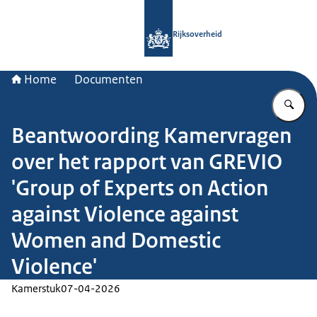
Naar de homepage van Rijksoverheid
Rijksoverheid
Home
Documenten
Vu
Beantwoording Kamervragen
over het rapport van GREVIO
'Group of Experts on Action
against Violence against
Women and Domestic
Violence'
Kamerstuk
07-04-2026