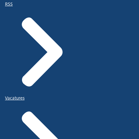
RSS
Vacatures