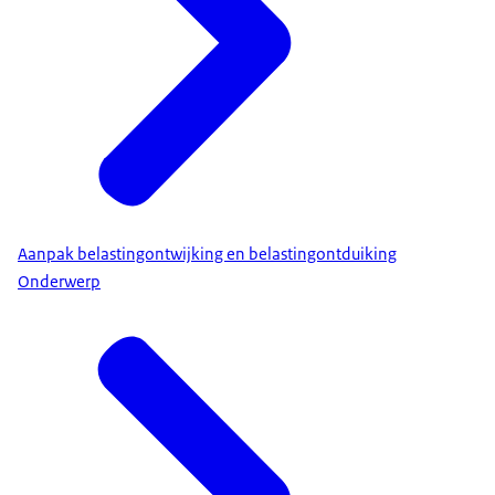
Aanpak belastingontwijking en belastingontduiking
Onderwerp