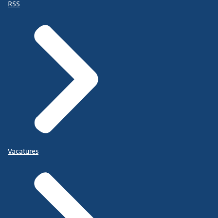
RSS
Vacatures