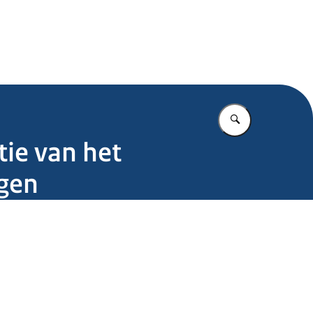
.nl
Vul in wat u z
tie van het
gen