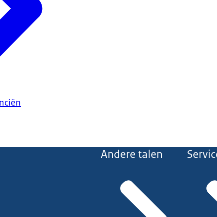
anciën
Andere talen
Servic