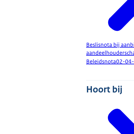
Beslisnota bij aanb
aandeelhouderscha
Beleidsnota
02-04
Hoort bij