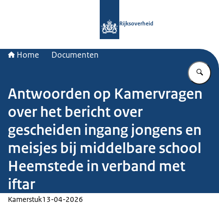
Naar de homepage van Rijksoverheid
Rijksoverheid
Home
Documenten
Vu
Antwoorden op Kamervragen
over het bericht over
gescheiden ingang jongens en
meisjes bij middelbare school
Heemstede in verband met
iftar
Kamerstuk
13-04-2026