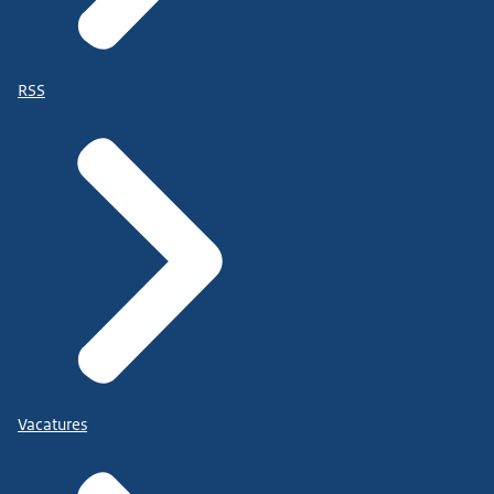
RSS
Vacatures