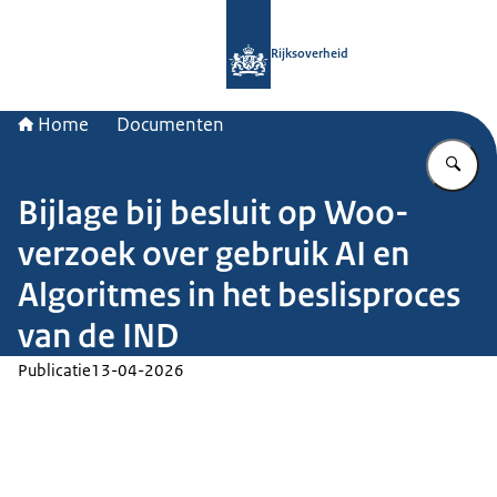
Naar de homepage van Rijksoverheid
Rijksoverheid
Home
Documenten
Vu
Bijlage bij besluit op Woo-
verzoek over gebruik AI en
Algoritmes in het beslisproces
van de IND
Publicatie
13-04-2026