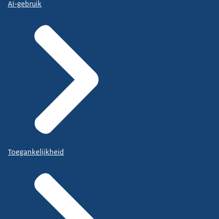
AI-gebruik
Toegankelijkheid