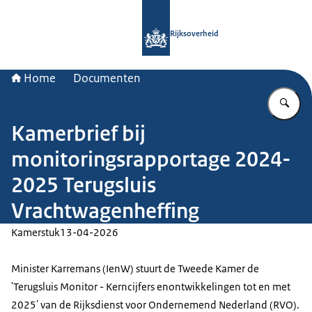
Naar de homepage van Rijksoverheid
Rijksoverheid
Home
Documenten
Vu
Kamerbrief bij
monitoringsrapportage 2024-
2025 Terugsluis
Vrachtwagenheffing
Kamerstuk
13-04-2026
Minister Karremans (IenW) stuurt de Tweede Kamer de
'Terugsluis Monitor - Kerncijfers enontwikkelingen tot en met
2025' van de Rijksdienst voor Ondernemend Nederland (RVO).