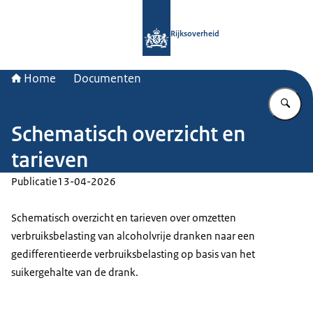
Naar de homepage van Rijksoverheid
Rijksoverheid
Home
Documenten
Vu
Schematisch overzicht en
tarieven
Publicatie
13-04-2026
Schematisch overzicht en tarieven over omzetten
verbruiksbelasting van alcoholvrije dranken naar een
gedifferentieerde verbruiksbelasting op basis van het
suikergehalte van de drank.