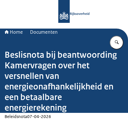
Naar de homepage van Rijksoverheid
Rijksoverheid
Home
Documenten
Vu
Beslisnota bij beantwoording
Kamervragen over het
versnellen van
energieonafhankelijkheid en
een betaalbare
energierekening
Beleidsnota
07-04-2026