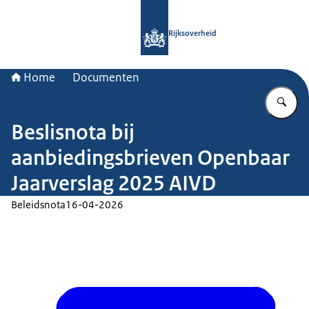
Naar de homepage van Rijksoverheid
Rijksoverheid
Home
Documenten
Vu
Beslisnota bij
aanbiedingsbrieven Openbaar
Jaarverslag 2025 AIVD
Beleidsnota
16-04-2026