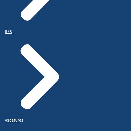
RSS
Vacatures